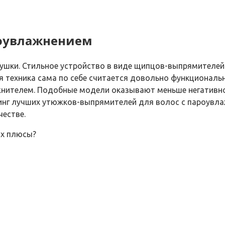
роувлажнением
шки. Стильное устройство в виде щипцов-выпрямителей 
ая техника сама по себе считается довольно функционал
нителем. Подобные модели оказывают меньше негативног
тинг лучших утюжков-выпрямителей для волос с пароувл
естве.
их плюсы?