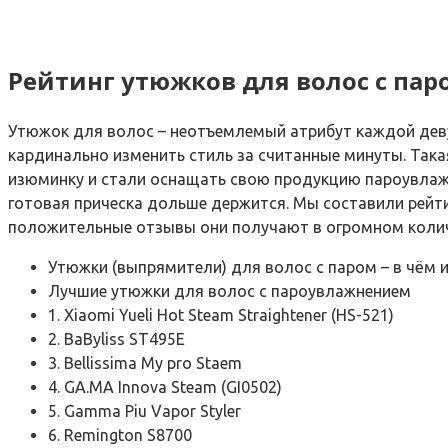
Рейтинг утюжков для волос с па
Утюжок для волос – неотъемлемый атрибут каждой деву
кардинально изменить стиль за считанные минуты. Так
изюминку и стали оснащать свою продукцию пароувлаж
готовая прическа дольше держится. Мы составили рей
положительные отзывы они получают в огромном колич
Утюжки (выпрямители) для волос с паром – в чём 
Лучшие утюжки для волос с пароувлажнением
1. Xiaomi Yueli Hot Steam Straightener (HS-521)
2. BaByliss ST495E
3. Bellissima My pro Staem
4. GA.MA Innova Steam (GI0502)
5. Gamma Piu Vapor Styler
6. Remington S8700