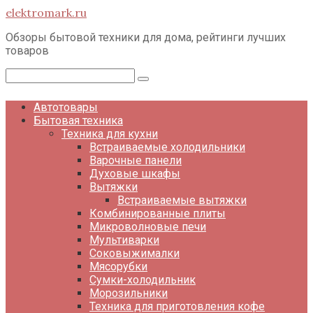
Перейти
elektromark.ru
к
контенту
Обзоры бытовой техники для дома, рейтинги лучших
товаров
Поиск:
Автотовары
Бытовая техника
Техника для кухни
Встраиваемые холодильники
Варочные панели
Духовые шкафы
Вытяжки
Встраиваемые вытяжки
Комбинированные плиты
Микроволновые печи
Мультиварки
Соковыжималки
Мясорубки
Сумки-холодильник
Морозильники
Техника для приготовления кофе