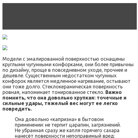
Читать статью
7 способов чистки
стеклокерамической плиты, которые не
причинят ей вреда
Модели с эмалированной поверхностью оснащены
круглыми чугунными конфорками, они более привычны
по дизайну, проще в повседневном уходе, прочнее и
дешевле. Существенным недостатком чугунных
конфорок является медленное нагревание, остывают
они тоже долго. Стеклокерамическая поверхность
ровная, напоминает тонированное стекло.
Важно
помнить, что она довольно хрупкая: точечные и
сильные удары, тяжелый вес могут ее легко
повредить.
Она довольно «капризна» в бытовом
применении: не терпит царапин, загрязнений.
Не убранная сразу же капля горячего сахара
нанесёт поверхности непоправимый вред: