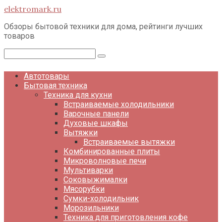
Перейти
elektromark.ru
к
контенту
Обзоры бытовой техники для дома, рейтинги лучших
товаров
Поиск:
Автотовары
Бытовая техника
Техника для кухни
Встраиваемые холодильники
Варочные панели
Духовые шкафы
Вытяжки
Встраиваемые вытяжки
Комбинированные плиты
Микроволновые печи
Мультиварки
Соковыжималки
Мясорубки
Сумки-холодильник
Морозильники
Техника для приготовления кофе