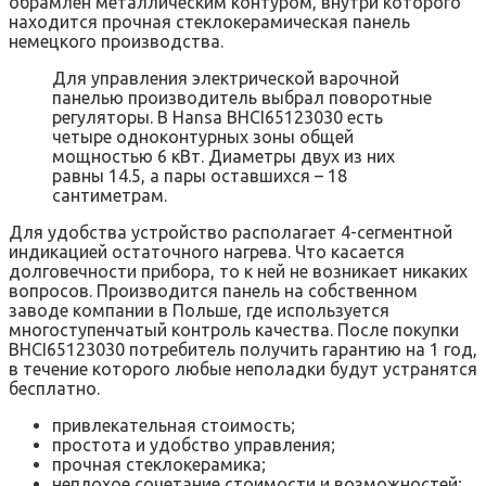
обрамлен металлическим контуром, внутри которого
находится прочная стеклокерамическая панель
немецкого производства.
Для управления электрической варочной
панелью производитель выбрал поворотные
регуляторы. В Hansa BHCI65123030 есть
четыре одноконтурных зоны общей
мощностью 6 кВт. Диаметры двух из них
равны 14.5, а пары оставшихся – 18
сантиметрам.
Для удобства устройство располагает 4-сегментной
индикацией остаточного нагрева. Что касается
долговечности прибора, то к ней не возникает никаких
вопросов. Производится панель на собственном
заводе компании в Польше, где используется
многоступенчатый контроль качества. После покупки
BHCI65123030 потребитель получить гарантию на 1 год,
в течение которого любые неполадки будут устранятся
бесплатно.
привлекательная стоимость;
простота и удобство управления;
прочная стеклокерамика;
неплохое сочетание стоимости и возможностей;