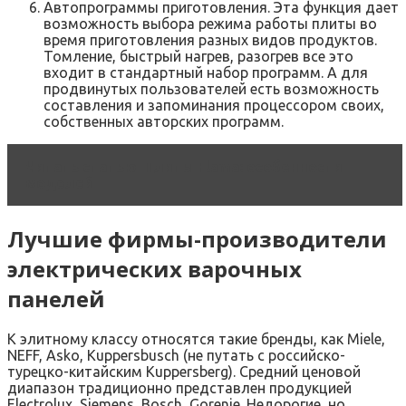
Автопрограммы приготовления. Эта функция дает
возможность выбора режима работы плиты во
время приготовления разных видов продуктов.
Томление, быстрый нагрев, разогрев все это
входит в стандартный набор программ. А для
продвинутых пользователей есть возможность
составления и запоминания процессором своих,
собственных авторских программ.
Читать статью
Плиты Flama: особенности
моделей
Лучшие фирмы-производители
электрических варочных
панелей
К элитному классу относятся такие бренды, как Miele,
NEFF, Asko, Kuppersbusch (не путать с российско-
турецко-китайским Kuppersberg). Средний ценовой
диапазон традиционно представлен продукцией
Electrolux, Siemens, Bosch, Gorenje. Недорогие, но