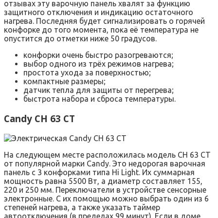
отзывах эту варочную панель хвалят за функцию
защитного отключения и индикацию остаточного
нагрева. Последняя будет сигнализировать о горячей
конфорке до того момента, пока её температура не
опустится до отметки ниже 50 градусов.
конфорки очень быстро разогреваются;
выбор одного из трёх режимов нагрева;
простота ухода за поверхностью;
компактные размеры;
датчик тепла для защиты от перегрева;
быстрота набора и сброса температуры.
Candy CH 63 CT
На следующем месте расположилась модель CH 63 CT
от популярной марки Candy. Это недорогая варочная
панель с 3 конфорками типа Hi Light. Их суммарная
мощность равна 5500 Вт, а диаметр составляет 155,
220 и 250 мм. Переключатели в устройстве сенсорные
электронные. С их помощью можно выбрать один из 6
степеней нагрева, а также указать таймер
автоотключения (в пределах 99 минут). Если в доме