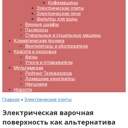
Кофемашины
Электрические плиты
Электрические печи
Фильтры для воды
Винные шкафы
Пылесосы
Стиральные и сушильные машины
Климатическая техника
Вентиляторы и обогреватели
Красота и здоровье
Фены
Утюги и отпариватели
Мультимедиа
Рейтинг Телевизоров
Домашние кинотеатры
Наушники
Новости
Главная
»
Электрические плиты
Электрическая варочная
поверхность как альтернатива