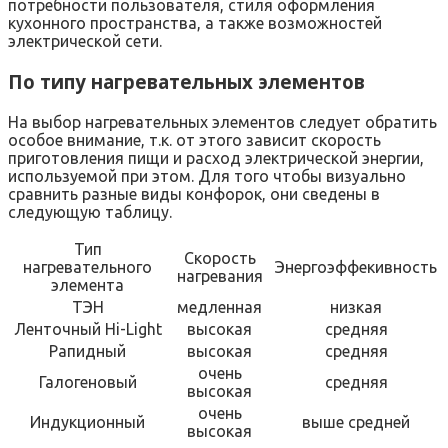
потребности пользователя, стиля оформления
кухонного пространства, а также возможностей
электрической сети.
По типу нагревательных элементов
На выбор нагревательных элементов следует обратить
особое внимание, т.к. от этого зависит скорость
приготовления пищи и расход электрической энергии,
используемой при этом. Для того чтобы визуально
сравнить разные виды конфорок, они сведены в
следующую таблицу.
Тип
Скорость
нагревательного
Энергоэффекивность
нагревания
элемента
ТЭН
медленная
низкая
Ленточный Hi-Light
высокая
средняя
Рапидный
высокая
средняя
очень
Галогеновый
средняя
высокая
очень
Индукционный
выше средней
высокая