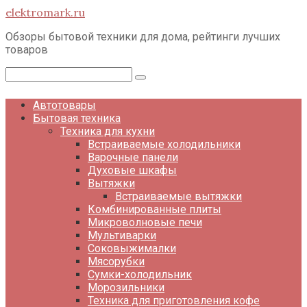
Перейти
elektromark.ru
к
контенту
Обзоры бытовой техники для дома, рейтинги лучших
товаров
Поиск:
Автотовары
Бытовая техника
Техника для кухни
Встраиваемые холодильники
Варочные панели
Духовые шкафы
Вытяжки
Встраиваемые вытяжки
Комбинированные плиты
Микроволновые печи
Мультиварки
Соковыжималки
Мясорубки
Сумки-холодильник
Морозильники
Техника для приготовления кофе