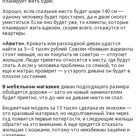
планирует жить один.
Хорошо, если спальное место будет шире 140 см —
одному человеку будет просторно, да и двое смогут
уместиться. Если оно будет уже, то клиенты, которые
планируют жить вдвоем, скорее всего, откажутся от
квартиры.
«Авито».
Кровать или раскладной диван удастся
найти за 3—5 тысяч рублей. Совсем «боевые» варианты
стоят меньше, но их покупать не советую — отпугнет
жильцов. Люди трепетно относятся к месту, где будут
спать. А если у человека проблемы со спиной, то он
еще и матрас проверит — у старого дивана он будет в
плохом состоянии.
В мебельном магазине
диван подходящего размера
обойдется дороже — зато он новый: нанимателям
будет приятно, что до них на диване никто не спал.
Бюджетная модель за 13 тысяч сделана из экокожи —
это красивый материал, но недолговечный. Уже через
год появятся первые потертости, и следующие жильцы
обратят на это внимание. А еще придется отказать
жильцам с кошками, потому что неизбежны зацепки и
царапины.