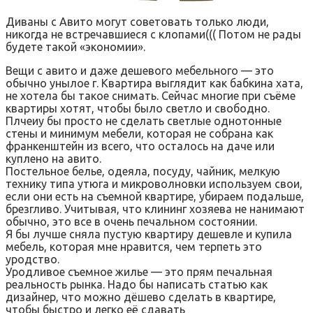
Диваны с Авито могут советовать только люди,
никогда не встречавшиеся с клопами((( Потом не рады
будете такой «экономии».
Вещи с авито и даже дешевого мебельного — это
обычно унылое г. Квартира выглядит как бабкина хата,
не хотела бы такое снимать. Сейчас многие при съёме
квартиры хотят, чтобы было светло и свободно.
Плчеиу бы просто не сделать светлые однотонные
стены и минимум мебели, которая не собрана как
франкенштейн из всего, что осталось на даче или
куплено на авито.
Постельное белье, одеяла, посуду, чайник, мелкую
технику типа утюга и микроволновки используем свои,
если они есть на съемной квартире, убираем подальше,
брезгливо. Учитывая, что клининг хозяева не нанимают
обычно, это все в очень печальном состоянии.
Я бы лучше сняла пустую квартиру дешевле и купила
мебель, которая мне нравится, чем терпеть это
уродство.
Уродливое съемное жилье — это прям печальная
реальность рынка. Надо бы написать статью как
дизайнер, что можно дёшево сделать в квартире,
чтобы быстро и легко её сдавать