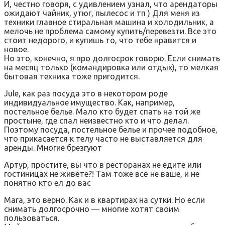
И, честно говоря, с удивлением узнал, что арендаторы
ожидают чайник, утюг, пылесос и тп ) Для меня из
техники главное стиральная машина и холодильник, а
мелочь не проблема самому купить/перевезти. Все это
стоит недорого, и купишь то, что тебе нравится и
новое.
Но это, конечно, я про долгосрок говорю. Если снимать
на месяц только (командировка или отдых), то мелкая
бытовая техника тоже пригодится.
Jule, как раз посуда это в некотором роде
индивидуальное имущество. Как, например,
постельное белье. Мало кто будет спать на той же
простыне, где спал неизвестно кто и что делал.
Поэтому посуда, постельное белье и прочее подобное,
что прикасается к телу часто не выставляется для
аренды. Многие брезгуют
Артур, простите, вы что в ресторанах не едите или
гостиницах не живёте?! Там тоже всё не ваше, и не
понятно кто ел до вас
Mara, это верно. Как и в квартирах на сутки. Но если
снимать долгосрочно — многие хотят своим
пользоваться.