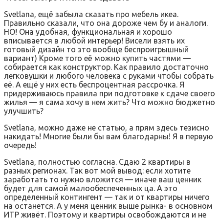
Svetlana, ещё забыла сказать про мебель икеа.
Правильно сказали, что она дороже чем бу и аналоги.
НО! Она удобная, функциональная и хорошо
вписывается в любой интерьер! Висели взять их
готовый дизайн то это вообще беспроигрышный
вариант) Кроме того её можно купить частями —
собирается как конструктор. Как правило достаточно
легковушки и любого человека с руками чтобы собрать
её. А ещё у них есть беспроцентная рассрочка. Я
придерживаюсь правила при подготовке к сдаче своего
жилья — я сама хочу в нем жить? Что можно бюджетно
улучшить?
Svetlana, можно даже не статью, а прям здесь тезисно
накидать! Многие были бы вам благодарны! Я в первую
очередь!
Svetlana, полностью согласна. Сдаю 2 квартиры в
разных регионах. Так вот мой вывод: если хотите
заработать то нужно вложится — иначе ваш ценник
будет для самой малообеспеченных ца. А это
определенный контингент — так и от квартиры ничего
на останется. А у меня ценник выше рынка- в основном
ИТР живёт. Поэтому и квартиры освобождаются и не