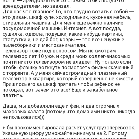
Вот я — арендовзятель со стажем. И был когда-то
арендодателем, но завязал.
Для нас что главное? То, что трудно возить с собой —
это диван, шкаф купе, холодильник, кухонная мебель,
стиральная машина. Для меня еще важно наличие
посудомоечной машины. Интернет. А вот посуда,
сушилка, одеяла, подушки, какие-нибудь картины,
статуэтки и, не дай бог, ковры — это все ненужные
пылесборники и местозаниматели.
Телевизор тоже под вопросом. Мы не смотрим
телевизор лет 10 уже, и среди моих коллег-знакомых
почти никто телевизором не владеет. Ну только если
чтобы флэшку воткнуть посмотреть фильм скаченный
с торрента. А у меня сейчас громадный плазменный
телевизор в квартире, который совершенно не к месту.
Пришлось его за шкаф прятать чтобы ребенок не
покоцал, вот зачем это все? Еще и за кабельное
платить.
Даша, мы добавляли еще и фен, и два огромных
махровых халата (потому что дома ими никто никогда
не пользовался)))
Я бы прокомментировала расчет услуг грузоперевозок.
Указанную цифру умножайте минимум на 2. Потому
что, во-первых, многие их этих известных компаний