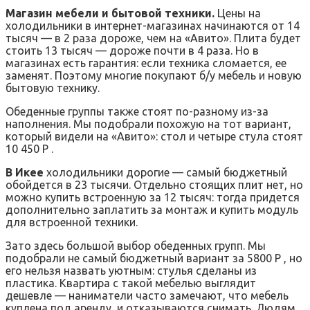
Магазин мебели и бытовой техники.
Цены на
холодильники в интернет-магазинах начинаются от 14
тысяч — в 2 раза дороже, чем на «Авито». Плита будет
стоить 13 тысяч — дороже почти в 4 раза. Но в
магазинах есть гарантия: если техника сломается, ее
заменят. Поэтому многие покупают б/у мебель и новую
бытовую технику.
Обеденные группы также стоят по-разному из-за
наполнения. Мы подобрали похожую на тот вариант,
который видели на «Авито»: стол и четыре стула стоят
10 450 Р .
В Икее
холодильники дорогие — самый бюджетный
обойдется в 23 тысячи. Отдельно стоящих плит нет, но
можно купить встроенную за 12 тысяч: тогда придется
дополнительно заплатить за монтаж и купить модуль
для встроенной техники.
Зато здесь большой выбор обеденных групп. Мы
подобрали не самый бюджетный вариант за 5800 Р , но
его нельзя назвать уютным: стулья сделаны из
пластика. Квартира с такой мебелью выглядит
дешевле — наниматели часто замечают, что мебель
куплена под аренду, и отказываются снимать. Людям