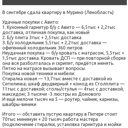
В сентябре сдала квартиру в Мурино (Ленобласть)
Удачные покупки с Авито:
1. Кухонный гарнитур б/у с Авито — 6,5тыс + 2,2тыс
доставка, отличная покупка, как новый
2. Б/у плита 3тыс + 2,5тыс доставка
3. Б/у холодильник 5,5тыс + 2,2тыс доставка —
офигенный холодильник 360 литров
Неудачная покупка — б/у кровать с матрасом, 5,5тыс +
1,5тыс доставка. Кровать ДСП — при повторной сборке
она вся разболталась и скрипит, придётся менять.
Пятно на матрасе вызывает вопросы.
Покупка новой техники и мебели:
Стиралка новая — 13,7тыс вместе с доставкой из
Ситилинка; шкаф двудверный + комод из Столплита —
11тыс с доставкой; столы/стулья — 4тыс с доставкой,
максидом; 3 тысячи -3 люстры из Домового
И ещё мелочи тысяч на 5 — роутер, чайник, карнизы,
швабры-веники
Итого — обставить пустую квартиру в Питере стоит
70тыс минимум + 20 тысяч работа мастера
(подключение стиралки, установка гарнитура и мойки