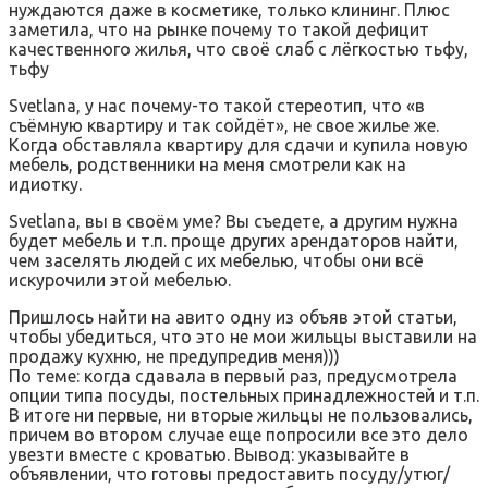
нуждаются даже в косметике, только клининг. Плюс
заметила, что на рынке почему то такой дефицит
качественного жилья, что своё слаб с лёгкостью тьфу,
тьфу
Svetlana, у нас почему-то такой стереотип, что «в
съёмную квартиру и так сойдёт», не свое жилье же.
Когда обставляла квартиру для сдачи и купила новую
мебель, родственники на меня смотрели как на
идиотку.
Svetlana, вы в своём уме? Вы съедете, а другим нужна
будет мебель и т.п. проще других арендаторов найти,
чем заселять людей с их мебелью, чтобы они всё
искурочили этой мебелью.
Пришлось найти на авито одну из объяв этой статьи,
чтобы убедиться, что это не мои жильцы выставили на
продажу кухню, не предупредив меня)))
По теме: когда сдавала в первый раз, предусмотрела
опции типа посуды, постельных принадлежностей и т.п.
В итоге ни первые, ни вторые жильцы не пользовались,
причем во втором случае еще попросили все это дело
увезти вместе с кроватью. Вывод: указывайте в
объявлении, что готовы предоставить посуду/утюг/