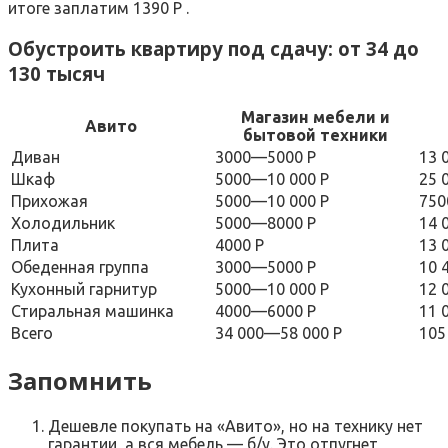
итоге заплатим 1390 Р .
Обустроить квартиру под сдачу: от 34 до
130 тысяч
Магазин мебели и
Авито
бытовой техники
Диван
3000—5000 Р
13 
Шкаф
5000—10 000 Р
25 
Прихожая
5000—10 000 Р
750
Холодильник
5000—8000 Р
14 
Плита
4000 Р
13 
Обеденная группа
3000—5000 Р
10 
Кухонный гарнитур
5000—10 000 Р
12 
Стиральная машинка
4000—6000 Р
11 
Всего
34 000—58 000 Р
105
Запомнить
Дешевле покупать на «Авито», но на технику нет
гарантии, а вся мебель — б/у. Это отпугнет