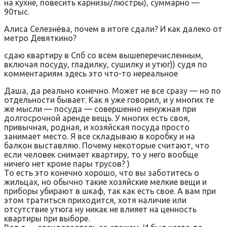
на кухне, повесить карнизы/люстры), суммарно —
90тыс.
Алиса Селезнёва, почем в итоге сдали? И как далеко от
метро Девяткино?
сдаю квартиру в Спб со всем вышеперечисленным,
включая посуду, гладилку, сушилку и утюг)) судя по
комментариям здесь это что-то нереальное
Даша, да реально конечно. Может не все сразу — но по
отдельности бывает. Как я уже говорил, и у многих те
же мысли — посуда — совершенно ненужная при
долгосрочной аренде вещь. У многих есть своя,
привычная, родная, и хозяйская посуда просто
занимает место. Я все складываю в коробку и на
балкон выставляю. Почему некоторые считают, что
если человек снимает квартиру, то у него вообще
ничего нет кроме пары трусов? )
То есть это конечно хорошо, что вы заботитесь о
жильцах, но обычно такие хозяйские мелкие вещи и
приборы убирают в шкаф, так как есть свое. А вам при
этом тратиться приходится, хотя наличие или
отсутствие утюга ну никак не влияет на ценность
квартиры при выборе.