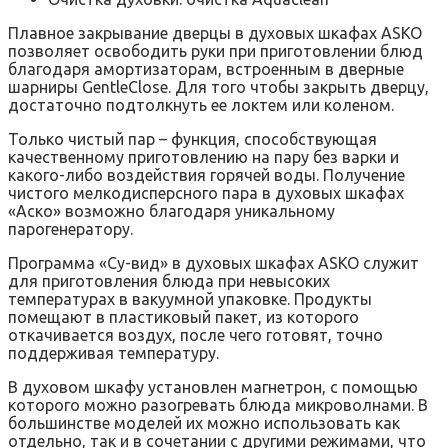
Плавное закрывание дверцы в духовых шкафах ASKO
позволяет освободить руки при приготовлении блюд
благодаря амортизаторам, встроенным в дверные
шарниры GentleClose. Для того чтобы закрыть дверцу,
достаточно подтолкнуть ее локтем или коленом.
Только чистый пар – функция, способствующая
качественному приготовлению на пару без варки и
какого-либо воздействия горячей воды. Получение
чистого мелкодисперсного пара в духовых шкафах
«‎Аско» возможно благодаря уникальному
парогенератору.
Программа «Су-вид» в духовых шкафах ASKO служит
для приготовления блюда при невысоких
температурах в вакуумной упаковке. Продукты
помещают в пластиковый пакет, из которого
откачивается воздух, после чего готовят, точно
поддерживая температуру.
В духовом шкафу установлен магнетрон, с помощью
которого можно разогревать блюда микроволнами. В
большинстве моделей их можно использовать как
отдельно, так и в сочетании с другими режимами, что