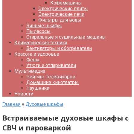
Кофемашины
Электрические плиты
Электрические печи
Фильтры для воды
Винные шкафы
Пылесосы
Стиральные и сушильные машины
Климатическая техника
Вентиляторы и обогреватели
Красота и здоровье
Фены
Утюги и отпариватели
Мультимедиа
Рейтинг Телевизоров
Домашние кинотеатры
Наушники
Новости
Главная
»
Духовые шкафы
Встраиваемые духовые шкафы с
СВЧ и пароваркой