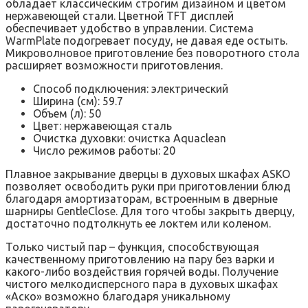
обладает классическим строгим дизайном и цветом
нержавеющей стали. Цветной TFT дисплей
обеспечивает удобство в управлении. Система
WarmPlate подогревает посуду, не давая еде остыть.
Микроволновое приготовление без поворотного стола
расширяет возможности приготовления.
Способ подключения: электрический
Ширина (см): 59.7
Объем (л): 50
Цвет: нержавеющая сталь
Очистка духовки: очистка Aquaclean
Число режимов работы: 20
Плавное закрывание дверцы в духовых шкафах ASKO
позволяет освободить руки при приготовлении блюд
благодаря амортизаторам, встроенным в дверные
шарниры GentleClose. Для того чтобы закрыть дверцу,
достаточно подтолкнуть ее локтем или коленом.
Только чистый пар – функция, способствующая
качественному приготовлению на пару без варки и
какого-либо воздействия горячей воды. Получение
чистого мелкодисперсного пара в духовых шкафах
«‎Аско» возможно благодаря уникальному