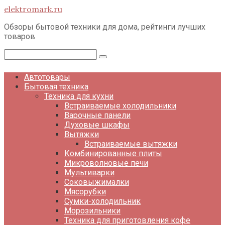
Перейти
elektromark.ru
к
контенту
Обзоры бытовой техники для дома, рейтинги лучших
товаров
Поиск:
Автотовары
Бытовая техника
Техника для кухни
Встраиваемые холодильники
Варочные панели
Духовые шкафы
Вытяжки
Встраиваемые вытяжки
Комбинированные плиты
Микроволновые печи
Мультиварки
Соковыжималки
Мясорубки
Сумки-холодильник
Морозильники
Техника для приготовления кофе