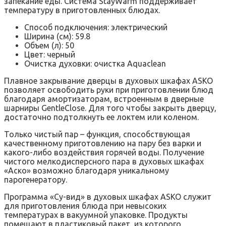
запекание еды. Система StayWarm поддерживает
температуру в приготовленных блюдах.
Способ подключения: электрический
Ширина (см): 59.8
Объем (л): 50
Цвет: черный
Очистка духовки: очистка Aquaclean
Плавное закрывание дверцы в духовых шкафах ASKO
позволяет освободить руки при приготовлении блюд
благодаря амортизаторам, встроенным в дверные
шарниры GentleClose. Для того чтобы закрыть дверцу,
достаточно подтолкнуть ее локтем или коленом.
Только чистый пар – функция, способствующая
качественному приготовлению на пару без варки и
какого-либо воздействия горячей воды. Получение
чистого мелкодисперсного пара в духовых шкафах
«‎Аско» возможно благодаря уникальному
парогенератору.
Программа «Су-вид» в духовых шкафах ASKO служит
для приготовления блюда при невысоких
температурах в вакуумной упаковке. Продукты
помещают в пластиковый пакет, из которого