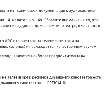
нать из технической документации к аудиосистеме.
1.4, желательно 1.4b. Обратите внимание на то, что
изведение аудио на домашнем кинотеатре, в частности
о ARC включен как на телевизоре, так и на
нных колонок) и наслаждаться качественным звуком.
взгляд, является наиболее предпочтительным.
о на телевизоре и ресивере домашнего кинотеатра есть
домашнего кинотеатра — OPTICAL IN.