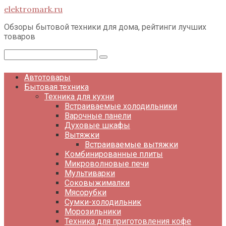
Перейти
elektromark.ru
к
контенту
Обзоры бытовой техники для дома, рейтинги лучших
товаров
Поиск:
Автотовары
Бытовая техника
Техника для кухни
Встраиваемые холодильники
Варочные панели
Духовые шкафы
Вытяжки
Встраиваемые вытяжки
Комбинированные плиты
Микроволновые печи
Мультиварки
Соковыжималки
Мясорубки
Сумки-холодильник
Морозильники
Техника для приготовления кофе