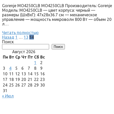
Gorenje MO4250CLB MO4250CLB Производитель: Gorenje
Модель: MO4250CLB — цвет корпуса: черный —
размеры (ШxВxГ): 47x28x36.7 cм — механическое
управление — мощность микроволн 800 Вт — объем 20
л…
Читать полностью
Пагинация
Назад
1
…
13
14
записей
Поиск
Поиск
Август 2026
Пн
Вт
Ср
Чт
Пт
Сб
Вс
1
2
3
4
5
6
7
8
9
10
11
12
13
14
15
16
17
18
19
20
21
22
23
24
25
26
27
28
29
30
31
« Июл