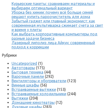
Курьерские пакеты: сравниваем материалы и
выбираем оптимальный вариант
Уборка без химии: почему всё больше семей
решают купить пароочиститель для дома
Забытый гаджет или главный экономист: как
современная мультиварка сжимает счета за свет
и время у плиты
Как выбрать корпоративные компьютеры под
разные задачи бизнеса
Лазерный липолиз лица Айкун: современный
подход к коррекции
Рубрики
Uncategorized
(1)
Автотовары
(175)
Бытовая техника
(44)
Варочные панели
(292)
Вентиляторы и обогреватели
(123)
Винные шкафы
(56)
Встраиваемые вытяжки
(153)
Встраиваемые холодильники
(244)
Вытяжки
(204)
Домашние кинотеатры
(12)
Духовые шкафы
(283)