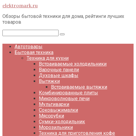
Перейти
elektromark.ru
к
контенту
Обзоры бытовой техники для дома, рейтинги лучших
товаров
Поиск:
Автотовары
Бытовая техника
Техника для кухни
Встраиваемые холодильники
Варочные панели
Духовые шкафы
Вытяжки
Встраиваемые вытяжки
Комбинированные плиты
Микроволновые печи
Мультиварки
Соковыжималки
Мясорубки
Сумки-холодильник
Морозильники
Техника для приготовления кофе