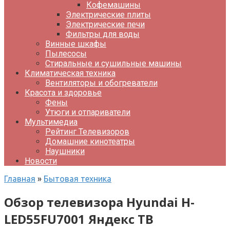
Кофемашины
Электрические плиты
Электрические печи
Фильтры для воды
Винные шкафы
Пылесосы
Стиральные и сушильные машины
Климатическая техника
Вентиляторы и обогреватели
Красота и здоровье
Фены
Утюги и отпариватели
Мультимедиа
Рейтинг Телевизоров
Домашние кинотеатры
Наушники
Новости
Главная
»
Бытовая техника
Обзор телевизора Hyundai H-
LED55FU7001 Яндекс ТВ