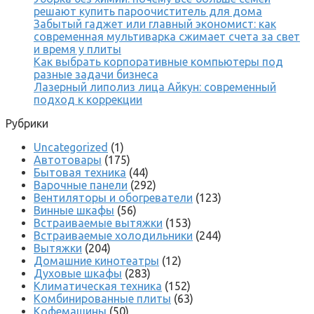
решают купить пароочиститель для дома
Забытый гаджет или главный экономист: как
современная мультиварка сжимает счета за свет
и время у плиты
Как выбрать корпоративные компьютеры под
разные задачи бизнеса
Лазерный липолиз лица Айкун: современный
подход к коррекции
Рубрики
Uncategorized
(1)
Автотовары
(175)
Бытовая техника
(44)
Варочные панели
(292)
Вентиляторы и обогреватели
(123)
Винные шкафы
(56)
Встраиваемые вытяжки
(153)
Встраиваемые холодильники
(244)
Вытяжки
(204)
Домашние кинотеатры
(12)
Духовые шкафы
(283)
Климатическая техника
(152)
Комбинированные плиты
(63)
Кофемашины
(50)