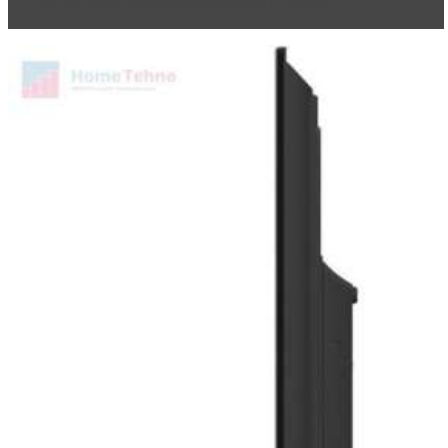
давления Greenworks GPWG4II 1800W