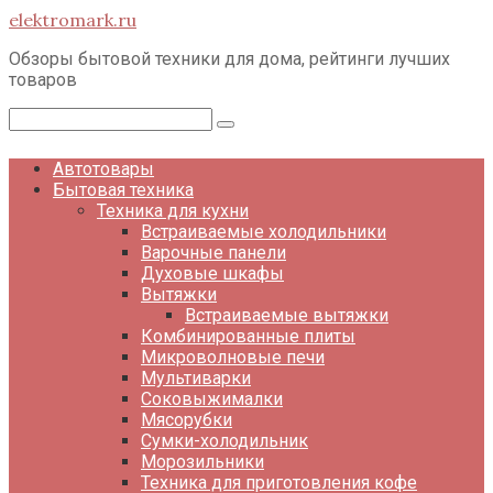
Перейти
elektromark.ru
к
контенту
Обзоры бытовой техники для дома, рейтинги лучших
товаров
Поиск:
Автотовары
Бытовая техника
Техника для кухни
Встраиваемые холодильники
Варочные панели
Духовые шкафы
Вытяжки
Встраиваемые вытяжки
Комбинированные плиты
Микроволновые печи
Мультиварки
Соковыжималки
Мясорубки
Сумки-холодильник
Морозильники
Техника для приготовления кофе