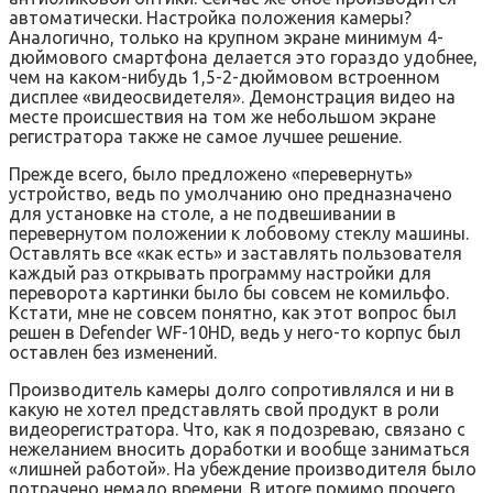
автоматически. Настройка положения камеры?
Аналогично, только на крупном экране минимум 4-
дюймового смартфона делается это гораздо удобнее,
чем на каком-нибудь 1,5-2-дюймовом встроенном
дисплее «видеосвидетеля». Демонстрация видео на
месте происшествия на том же небольшом экране
регистратора также не самое лучшее решение.
Прежде всего, было предложено «перевернуть»
устройство, ведь по умолчанию оно предназначено
для установке на столе, а не подвешивании в
перевернутом положении к лобовому стеклу машины.
Оставлять все «как есть» и заставлять пользователя
каждый раз открывать программу настройки для
переворота картинки было бы совсем не комильфо.
Кстати, мне не совсем понятно, как этот вопрос был
решен в Defender WF-10HD, ведь у него-то корпус был
оставлен без изменений.
Производитель камеры долго сопротивлялся и ни в
какую не хотел представлять свой продукт в роли
видеорегистратора. Что, как я подозреваю, связано с
нежеланием вносить доработки и вообще заниматься
«лишней работой». На убеждение производителя было
потрачено немало времени. В итоге помимо прочего