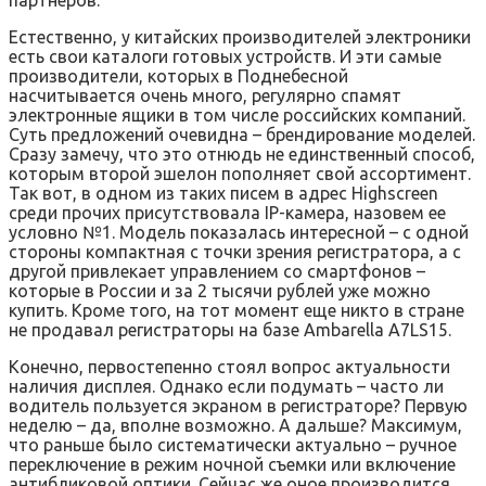
партнеров.
Естественно, у китайских производителей электроники
есть свои каталоги готовых устройств. И эти самые
производители, которых в Поднебесной
насчитывается очень много, регулярно спамят
электронные ящики в том числе российских компаний.
Суть предложений очевидна – брендирование моделей.
Сразу замечу, что это отнюдь не единственный способ,
которым второй эшелон пополняет свой ассортимент.
Так вот, в одном из таких писем в адрес Highscreen
среди прочих присутствовала IP-камера, назовем ее
условно №1. Модель показалась интересной – с одной
стороны компактная с точки зрения регистратора, а с
другой привлекает управлением со смартфонов –
которые в России и за 2 тысячи рублей уже можно
купить. Кроме того, на тот момент еще никто в стране
не продавал регистраторы на базе Ambarella A7LS15.
Конечно, первостепенно стоял вопрос актуальности
наличия дисплея. Однако если подумать – часто ли
водитель пользуется экраном в регистраторе? Первую
неделю – да, вполне возможно. А дальше? Максимум,
что раньше было систематически актуально – ручное
переключение в режим ночной съемки или включение
антибликовой оптики. Сейчас же оное производится