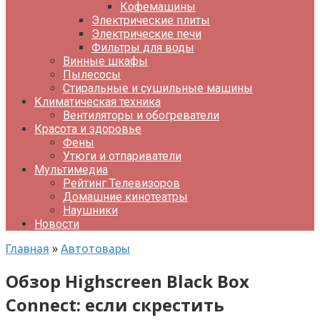
Кофемашины
Электрические плиты
Электрические печи
Фильтры для воды
Винные шкафы
Пылесосы
Стиральные и сушильные машины
Климатическая техника
Вентиляторы и обогреватели
Красота и здоровье
Фены
Утюги и отпариватели
Мультимедиа
Рейтинг Телевизоров
Домашние кинотеатры
Наушники
Новости
Главная
»
Автотовары
Обзор Highscreen Black Box
Connect: если скрестить