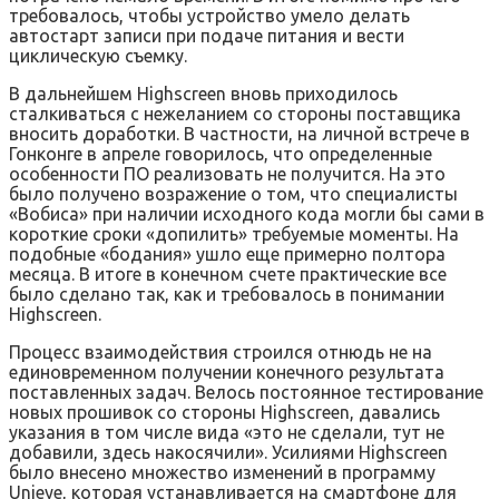
требовалось, чтобы устройство умело делать
автостарт записи при подаче питания и вести
циклическую съемку.
В дальнейшем Highscreen вновь приходилось
сталкиваться с нежеланием со стороны поставщика
вносить доработки. В частности, на личной встрече в
Гонконге в апреле говорилось, что определенные
особенности ПО реализовать не получится. На это
было получено возражение о том, что специалисты
«Вобиса» при наличии исходного кода могли бы сами в
короткие сроки «допилить» требуемые моменты. На
подобные «бодания» ушло еще примерно полтора
месяца. В итоге в конечном счете практические все
было сделано так, как и требовалось в понимании
Highscreen.
Процесс взаимодействия строился отнюдь не на
единовременном получении конечного результата
поставленных задач. Велось постоянное тестирование
новых прошивок со стороны Highscreen, давались
указания в том числе вида «это не сделали, тут не
добавили, здесь накосячили». Усилиями Highscreen
было внесено множество изменений в программу
Unieye, которая устанавливается на смартфоне для