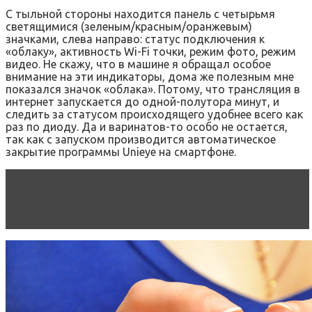
С тыльной стороны находится панель с четырьмя
светящимися (зеленым/красным/оранжевым)
значками, слева направо: статус подключения к
«облаку», активность Wi-Fi точки, режим фото, режим
видео. Не скажу, что в машине я обращал особое
внимание на эти индикаторы, дома же полезным мне
показался значок «облака». Потому, что трансляция в
интернет запускается до одной-полутора минут, и
следить за статусом происходящего удобнее всего как
раз по диоду. Да и варинатов-то особо не остается,
так как с запуском производится автоматическое
закрытие программы Unieye на смартфоне.
Читать статью
ТОП-10 лучших
видеорегистраторов с Алиэкспресс на 2022-
2023 год