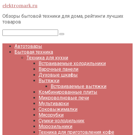
Перейти
elektromark.ru
к
контенту
Обзоры бытовой техники для дома, рейтинги лучших
товаров
Поиск:
Автотовары
Бытовая техника
Техника для кухни
Встраиваемые холодильники
Варочные панели
Духовые шкафы
Вытяжки
Встраиваемые вытяжки
Комбинированные плиты
Микроволновые печи
Мультиварки
Соковыжималки
Мясорубки
Сумки-холодильник
Морозильники
Техника для приготовления кофе