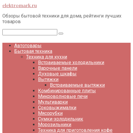
Перейти
elektromark.ru
к
контенту
Обзоры бытовой техники для дома, рейтинги лучших
товаров
Поиск:
Автотовары
Бытовая техника
Техника для кухни
Встраиваемые холодильники
Варочные панели
Духовые шкафы
Вытяжки
Встраиваемые вытяжки
Комбинированные плиты
Микроволновые печи
Мультиварки
Соковыжималки
Мясорубки
Сумки-холодильник
Морозильники
Техника для приготовления кофе