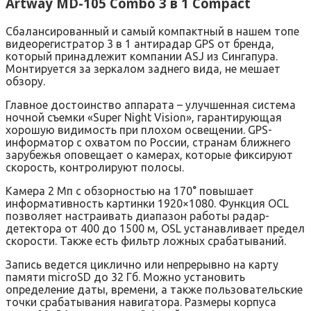
Artway MD-105 Combo 3 в 1 Compact
Сбалансированный и самый компактный в нашем топе
видеорегистратор 3 в 1 антирадар GPS от бренда,
который принадлежит компании ASJ из Сингапура.
Монтируется за зеркалом заднего вида, не мешает
обзору.
Главное достоинство аппарата – улучшенная система
ночной съемки «Super Night Vision», гарантирующая
хорошую видимость при плохом освещении. GPS-
информатор с охватом по России, странам ближнего
зарубежья оповещает о камерах, которые фиксируют
скорость, контролируют полосы.
Камера 2 Мп с обзорностью на 170° повышает
информативность картинки 1920×1080. Функция OCL
позволяет настраивать диапазон работы радар-
детектора от 400 до 1500 м, OSL устанавливает предел
скорости. Также есть фильтр ложных срабатываний.
Запись ведется циклично или непрерывно на карту
памяти microSD до 32 Гб. Можно установить
определение даты, времени, а также пользовательские
точки срабатывания навигатора. Размеры корпуса